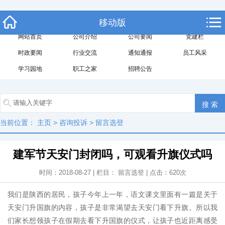
移动版
网站首页
公司介绍
公司要闻
党建栏
时政要闻
行业交流
通知通报
员工风采
学习园地
职工之家
招聘公告
当前位置：
主页
>
咨询投诉
>
留言选登
建军节天安门封闭吗，可观看升旗仪式吗
时间：2018-08-27 | 栏目：
留言选登
| 点击：
620
次
我们是陕西的居民，孩子今年上一年，语文课文里面有一篇是关于
天安门升国旗的内容，孩子是非常渴望去天安门看下升旗。所以我
们家长想领孩子在假期去看下升国旗的仪式，让孩子也近距离感受